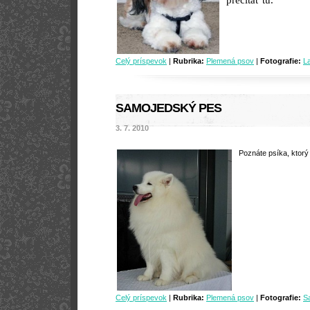
prečítať tu.
Celý príspevok
|
Rubrika:
Plemená psov
|
Fotografie:
L
SAMOJEDSKÝ PES
3. 7. 2010
Poznáte psíka, ktorý
Celý príspevok
|
Rubrika:
Plemená psov
|
Fotografie:
S