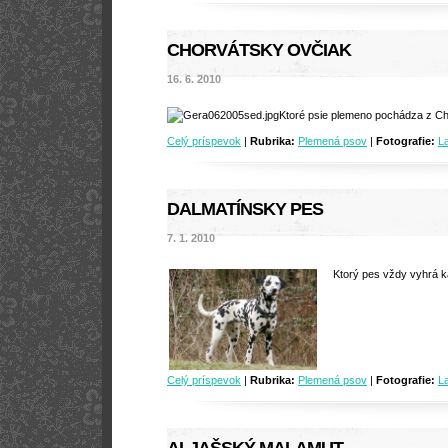
CHORVÁTSKY OVČIAK
16. 6. 2010
Ktoré psie plemeno pochádza z C
Celý príspevok
|
Rubrika:
Plemená psov
|
Fotografie:
L
DALMATÍNSKY PES
7. 1. 2010
Ktorý pes vždy vyhrá 
Celý príspevok
|
Rubrika:
Plemená psov
|
Fotografie:
L