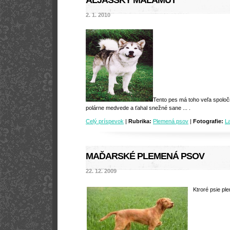
ALJAŠSKÝ MALAMUT
2. 1. 2010
Tento pes má toho veľa spoločn
polárne medvede a ťahal snežné sane ... .
Celý príspevok
|
Rubrika:
Plemená psov
|
Fotografie:
L
MAĎARSKÉ PLEMENÁ PSOV
22. 12. 2009
Ktroré psie p