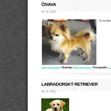
ČIVAVA
26. 11. 2012
Tu sa doz
Celý príspevok
|
Rubrika:
Plemená psov
|
Fotografie:
L
LABRADORSKÝ RETRIEVER
20. 11. 2011