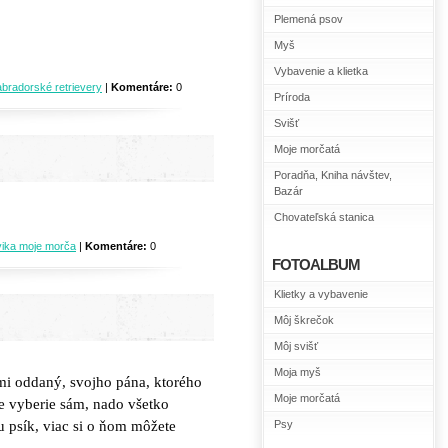
Plemená psov
Myš
Vybavenie a klietka
abradorské retrievery
|
Komentáre:
0
Príroda
Svišť
Moje morčatá
Poradňa, Kniha návštev,
Bazár
Chovateľská stanica
vika moje morča
|
Komentáre:
0
FOTOALBUM
Klietky a vybavenie
Môj škrečok
Môj svišť
Moja myš
ľmi oddaný, svojho pána, ktorého
Moje morčatá
ne vyberie sám, nado všetko
zu psík, viac si o ňom môžete
Psy