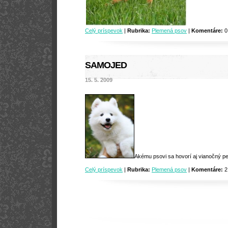
Celý príspevok
|
Rubrika:
Plemená psov
|
Komentáre:
0
SAMOJED
15. 5. 2009
Akému psovi sa hovorí aj vianočný p
Celý príspevok
|
Rubrika:
Plemená psov
|
Komentáre:
2