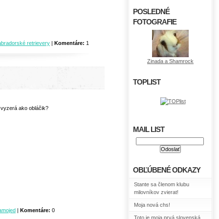
POSLEDNÉ
FOTOGRAFIE
abradorské retrievery
|
Komentáre:
1
Zinada a Shamrock
TOPLIST
 vyzerá ako obláčik?
MAIL LIST
OBĽÚBENÉ ODKAZY
Stante sa členom klubu
milovníkov zvierat!
Moja nová chs!
amojed
|
Komentáre:
0
Toto je moja prvá slovenská