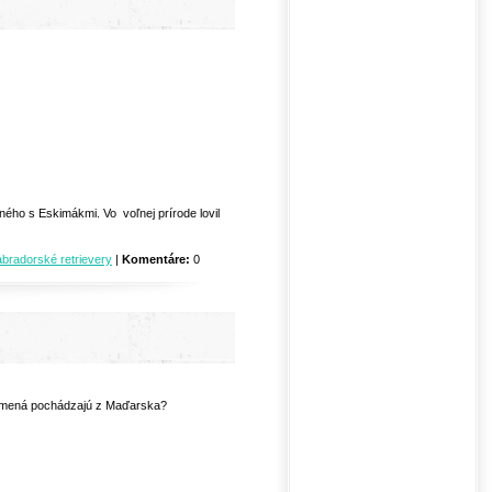
ého s Eskimákmi. Vo voľnej prírode lovil
abradorské retrievery
|
Komentáre:
0
lemená pochádzajú z Maďarska?