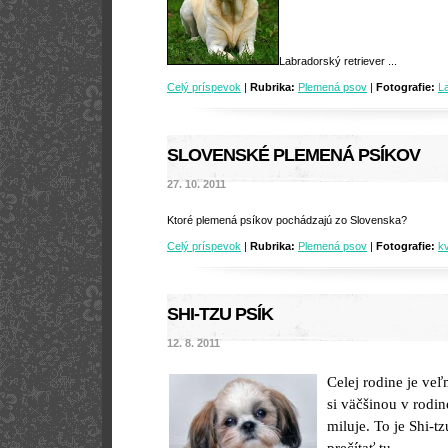
Labradorský retriever ...
Celý príspevok
|
Rubrika:
Plemená psov
|
Fotografie:
L
SLOVENSKÉ PLEMENÁ PSÍKOV
27. 10. 2011
Ktoré plemená psíkov pochádzajú zo Slovenska?
Celý príspevok
|
Rubrika:
Plemená psov
|
Fotografie:
k
SHI-TZU PSÍK
12. 8. 2011
Celej rodine je ve
si väčšinou v rodi
miluje. To je Shi-t