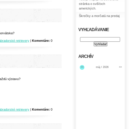
stránka o svišťoch
amerických.
Škrečky a morčatá na predaj
VYHĽADÁVANIE
horvátska?
abradorské retrievery
|
Komentáre:
0
ARCHÍV
<<
máj / 2026
>>
každú výstavu?
abradorské retrievery
|
Komentáre:
0