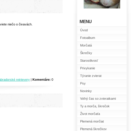
MENU
viete niečo o čivavách.
Úvod
Fotoalbum
Morčatá
Škrečky
Starostlivosť
Privykanie
Týranie zvierat
abradorské retrievery
|
Komentáre:
0
Psy
Novinky
Voľný čas so zvieratkami
Ty a morča, škrečok
Život morčaťa
Plemená morčiat
Plemená škrečkov