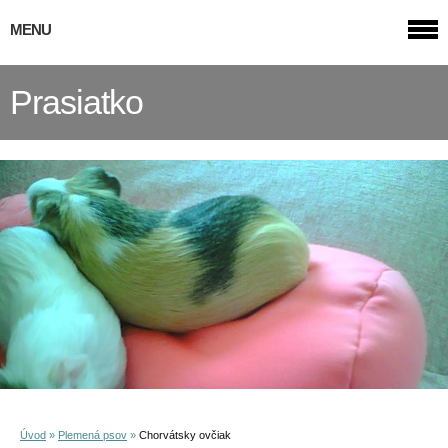
MENU
Prasiatko
Úvod
»
Plemená psov
»
Chorvátsky ovčiak