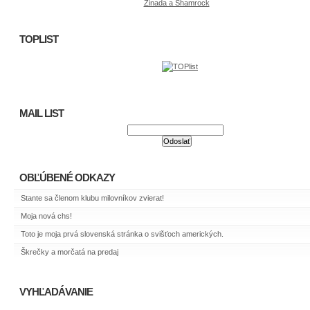
Zinada a Shamrock
TOPLIST
MAIL LIST
OBĽÚBENÉ ODKAZY
Stante sa členom klubu milovníkov zvierat!
Moja nová chs!
Toto je moja prvá slovenská stránka o svišťoch amerických.
Škrečky a morčatá na predaj
VYHĽADÁVANIE