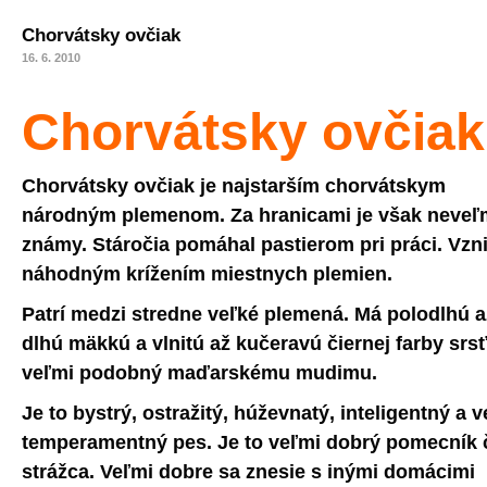
Chorvátsky ovčiak
16. 6. 2010
Chorvátsky ovčiak
Chorvátsky ovčiak je najstarším chorvátskym
národným plemenom. Za hranicami je však neveľ
známy. Stáročia pomáhal pastierom pri práci. Vzn
náhodným krížením miestnych plemien.
Patrí medzi stredne veľké plemená. Má polodlhú a
dlhú mäkkú a vlnitú až kučeravú čiernej farby srsť
veľmi podobný maďarskému mudimu.
Je to bystrý, ostražitý, húževnatý, inteligentný a 
temperamentný pes. Je to veľmi dobrý pomecník 
strážca. Veľmi dobre sa znesie s inými domácimi