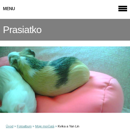
MENU
Prasiatko
Úvod
»
Fotoalbum
»
Moje morčatá
»
Kvika a Yan Lin