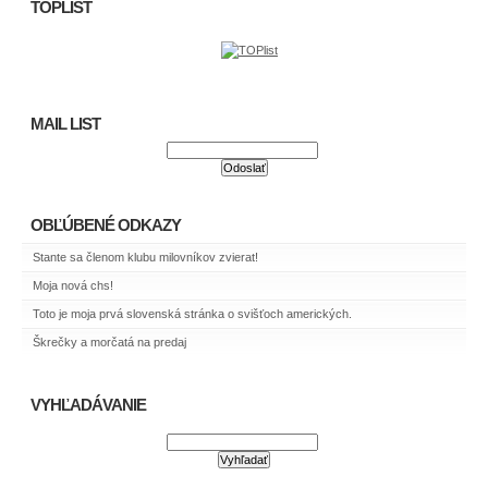
TOPLIST
MAIL LIST
OBĽÚBENÉ ODKAZY
Stante sa členom klubu milovníkov zvierat!
Moja nová chs!
Toto je moja prvá slovenská stránka o svišťoch amerických.
Škrečky a morčatá na predaj
VYHĽADÁVANIE