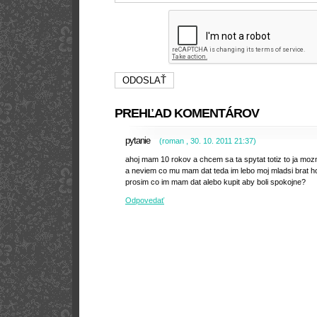
PREHĽAD KOMENTÁROV
pytanie
(
roman
,
30. 10. 2011
21:37
)
ahoj mam 10 rokov a chcem sa ta spytat totiz to ja mo
a neviem co mu mam dat teda im lebo moj mladsi brat h
prosim co im mam dat alebo kupit aby boli spokojne?
Odpovedať