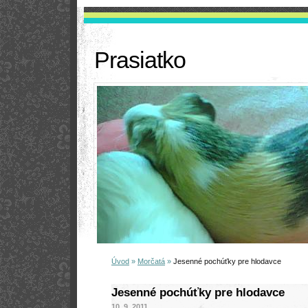
Prasiatko
Úvod
»
Morčatá
»
Jesenné pochúťky pre hlodavce
Jesenné pochúťky pre hlodavce
10. 9. 2011