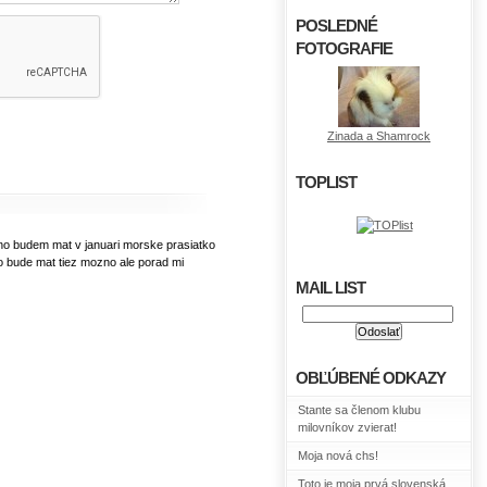
POSLEDNÉ
FOTOGRAFIE
Zinada a Shamrock
TOPLIST
zno budem mat v januari morske prasiatko
o bude mat tiez mozno ale porad mi
MAIL LIST
OBĽÚBENÉ ODKAZY
Stante sa členom klubu
milovníkov zvierat!
Moja nová chs!
Toto je moja prvá slovenská