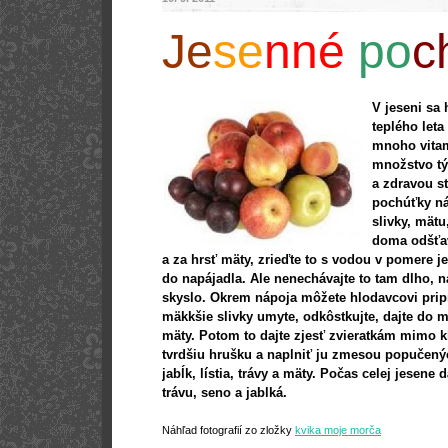
Je
se
nné
po
c
V jeseni sa
teplého leta
mnoho vitam
množstvo tý
a zdravou s
pochúťky náj
slivky, mätu
doma odšťav
a za hrsť mäty, zrieďte to s vodou v pomere je
do napájadla. Ale nenechávajte to tam dlho, n
skyslo. Okrem nápoja môžete hlodavcovi pripr
mäkkšie slivky umyte, odkôstkujte, dajte do m
mäty. Potom to dajte zjesť zvieratkám mimo k
tvrdšiu hrušku a naplniť ju zmesou popučenýc
jabĺk, lístia, trávy a mäty. Počas celej jesene
trávu, seno a jablká.
Náhľad fotografií zo zložky
kvika moje morča