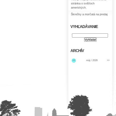
stránka o svišťoch
amerických.
Škrečky a morčatá na predaj
VYHĽADÁVANIE
ARCHÍV
<<
máj / 2026
>>