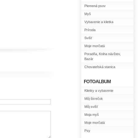
Plemená psov
Myš
Vybavenie a klietka
Príroda
Svišť
Moje morčatá
Poradňa, Kniha návštev,
Bazár
Chovateľská stanica
FOTOALBUM
Klietky a vybavenie
Môj škrečok
Môj svišť
Moja myš
Moje morčatá
Psy