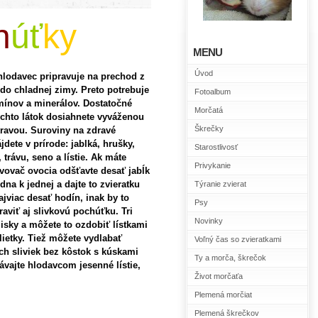
h
úť
ky
MENU
Úvod
 hlodavec pripravuje na prechod z
 do chladnej zimy. Preto potrebuje
Fotoalbum
ínov a minerálov. Dostatočné
Morčatá
chto látok dosiahnete vyváženou
Škrečky
travou. Suroviny na zdravé
dete v prírode: jablká, hrušky,
Starostlivosť
, trávu, seno a lístie. Ak máte
Privykanie
ovač ovocia odšťavte desať jabĺk
dna k jednej a dajte to zvieratku
Týranie zvierat
ajviac desať hodín, inak by to
Psy
aviť aj slivkovú pochúťku. Tri
Novinky
isky a môžete to ozdobiť lístkami
lietky. Tiež môžete vydlabať
Voľný čas so zvieratkami
h sliviek bez kôstok s kúskami
Ty a morča, škrečok
 dávajte hlodavcom jesenné lístie,
Život morčaťa
Plemená morčiat
Plemená škrečkov